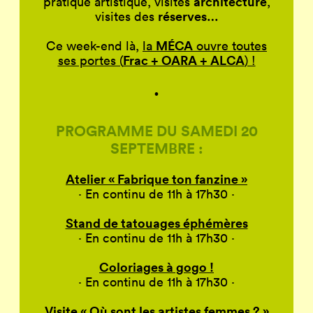
architecture
pratique artistique, visites
,
réserves…
visites des
MÉCA
Ce week-end là,
la
ouvre toutes
Frac + OARA + ALCA
ses portes (
) !
·
PROGRAMME DU SAMEDI 20
SEPTEMBRE :
Atelier « Fabrique ton fanzine »
· En continu de 11h à 17h30 ·
Stand de tatouages éphémères
· En continu de 11h à 17h30 ·
Coloriages à gogo !
· En continu de 11h à 17h30 ·
Visite « Où sont les artistes femmes ? »