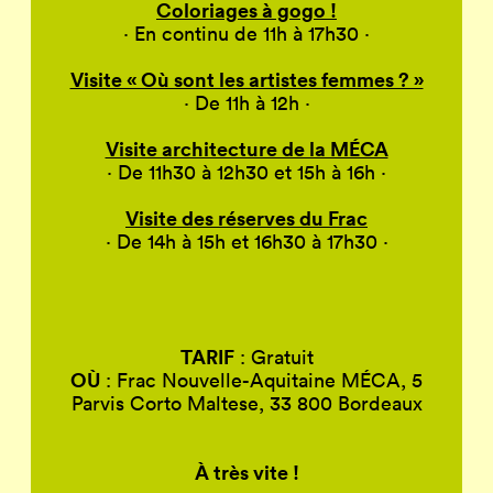
Coloriages à gogo !
· En continu de 11h à 17h30 ·
Visite « Où sont les artistes femmes ? »
· De 11h à 12h ·
Visite architecture de la MÉCA
· De
11h30 à 12h30
et 15h à 16h
·
Visite des réserves du Frac
· De
14h à 15h et 16h30 à 17h30
·
TARIF
: Gratuit
OÙ
: Frac Nouvelle-Aquitaine MÉCA, 5
Parvis Corto Maltese, 33 800 Bordeaux
À très vite !