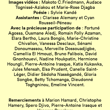
Images vidéos :
Makoto C.Friedmann, Audace
Tognissé-Aziakou et Marie-Rose Djagba
Poésie
:
Sylvie Kandé
Assistantes :
Clarisse Alemany et Cyan
Rousseil-Péneau
Avec la précieuse participation de
: Fortuné
Agossa, Ousmane Aledj, Romain Folly Azaman,
Elara Bertho, Laura Bongio, Marie-Christine
Chivallon, Vanessa Desclaux, Sénami
Donoumassou, Merveille Dossouadjigbe,
Camellia El Hmouzi, Bruno Falibois, David
Gnonhouevi, Nadine Houkpatin, Hermione
Houngli, Pierre-Antoine Irasque, Katia Kukawka,
Jules Mensah, Elsa Prudent, Canelle Saint-
Léger, Didier Sèdoha Nassègandé, Gloria
Songbe, Betty Tchomanga, Dieudonné
Toghgninou, Emeline Vincent.
Remerciements
à Marion Hamard, Christophe
Hamery, Spero Djivo, Pierre-Antoine Irasque et