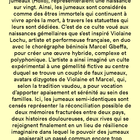
jumeaux (Hòxó), représenteraient une naissance
sur vingt. Ainsi, les jumeaux sont considérés
comme des êtres immortels qui continuent à
vivre après la mort, à travers les statuettes qui
leurs sont dédiées. C’est de ce culte voué aux
naissances gémellaires que s’est inspiré Violaine
Lochu, artiste et performeuse française, en duo
avec le chorégraphe béninois Marcel Gbeffa,
pour créer une œuvre hybride, complexe et
polyphonique. L’artiste a ainsi imaginé un culte
expérimental à une gémellité fictive au centre
duquel se trouve un couple de faux jumeaux,
avatars dizygotes de Violaine et Marcel, qui,
selon la tradition vaudou, a pour vocation
d’apporter apaisement et sérénité au sein des
familles. Ici, les jumeaux semi-identiques sont
censés représenter la réconciliation possible de
deux mémoires fracturées entre deux pays,
deux histoires douloureuses, deux rives qui se
rejoignent finalement en un lieu de résilience
imaginaire dans lequel le pouvoir des jumeaux
apaiserait un passé commun encore trop