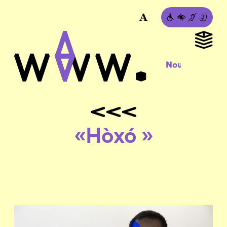
«Hòxó »