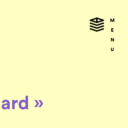
M
E
N
U
gard »