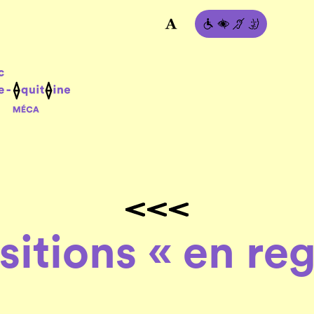
sitions
« en re