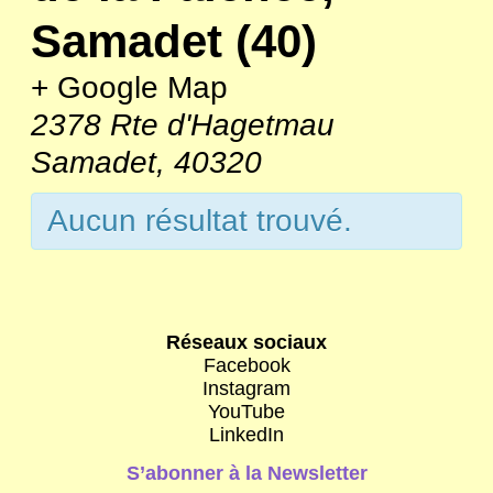
Samadet (40)
+ Google Map
2378 Rte d'Hagetmau
Samadet
,
40320
Aucun résultat trouvé.
Navigation
de
Réseaux sociaux
Facebook
la
Instagram
liste
YouTube
LinkedIn
des
S’abonner à la Newsletter