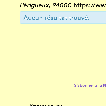
Périgueux
,
24000
https://ww
Aucun résultat trouvé.
Navigation
de
la
liste
des
Évènements
S’abonner à la 
Réseaux sociaux