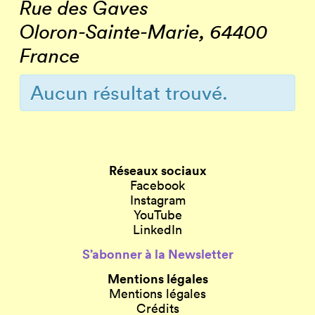
Rue des Gaves
Oloron-Sainte-Marie
,
64400
France
Aucun résultat trouvé.
Navigation
de
Réseaux sociaux
la
Facebook
Instagram
liste
YouTube
LinkedIn
des
S’abonner à la Newsletter
Évènements
Mentions légales
Mentions légales
Crédits