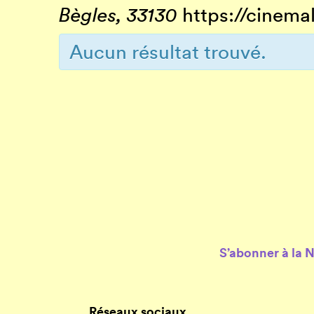
Bègles
,
33130
https://cinemal
Aucun résultat trouvé.
Navigation
de
la
liste
des
Évènements
S’abonner à la 
Réseaux sociaux