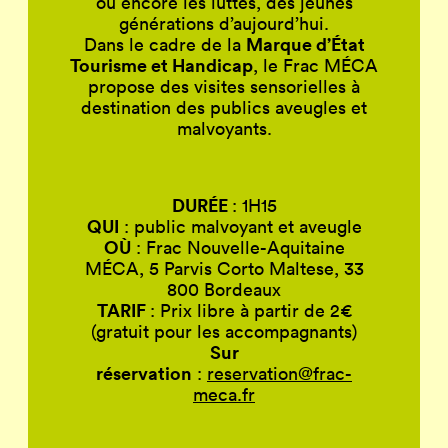
ou encore les luttes, des jeunes
générations d’aujourd’hui.
Marque d’État
Dans le cadre de la
Tourisme et Handicap
, le Frac MÉCA
propose des visites sensorielles à
destination des publics aveugles et
malvoyants.
DURÉE
: 1H15
QUI
: public malvoyant et aveugle
OÙ
: Frac Nouvelle-Aquitaine
MÉCA, 5 Parvis Corto Maltese, 33
800 Bordeaux
TARIF
: Prix libre à partir de 2€
(gratuit pour les accompagnants)
Sur
réservation
:
reservation@frac-
meca.fr