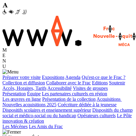
M
E
N
U
Préparer votre visite
Expositions
Agenda
Qu'est-ce que le Frac ?
Collection et diffusion
Collaborer avec le Frac
Editions
Soutenir
Accès, Horaires, Tarifs
Accessibilité
Visites de groupes
Présentation
Équipe
Les partenaires culturels en région
Les œuvres en ligne
Présentation de la collection
Acquisitions
Nouvelles acquisitions 2025
Coécriture dédiée à la jeunesse
Dispositifs scolaires et enseignement supérieur
Dispositifs du champ
social et médico-social ou du handicap
Opérateurs culturels
Le Pôle
innovation & création
Les Mécènes
Les Amis du Frac