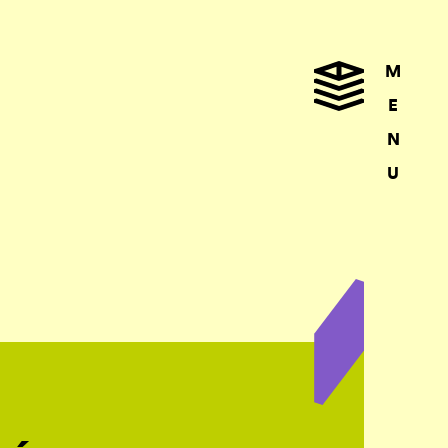
M
E
N
U