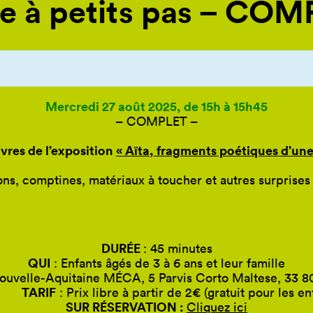
te à petits pas – CO
Mercredi 27 août 2025, de 15h à 15h45
– COMPLET –
vres de l’exposition
« Aïta, fragments poétiques d’une
sons, comptines, matériaux à toucher et autres surprises
DURÉE
: 45 minutes
QUI
: Enfants âgés de 3 à 6 ans et leur famille
ouvelle-Aquitaine MÉCA, 5 Parvis Corto Maltese, 33 
ARIF
: Prix libre à partir de 2€ (gratuit pour les en
SUR RÉSERVATION :
Cliquez ici