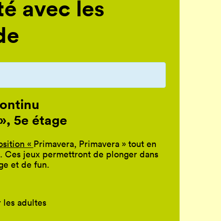
é avec les
de
ontinu
», 5e étage
osition «
Primavera, Primavera »
tout en
n. Ces jeux permettront de plonger dans
ge et de fun
.
r les adultes