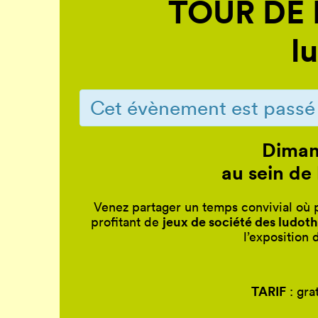
TOUR DE F
l
Cet évènement est passé
Diman
au sein de
Venez partager un temps convivial où p
jeux de société
des ludoth
profitant de
l’exposition
TARIF
: gra