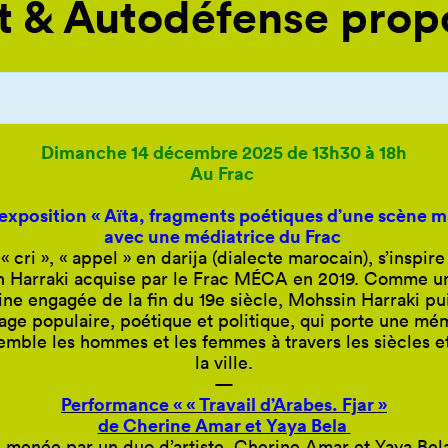
t & Autodéfense propo
Dimanche 14 décembre 2025 de 13h30 à 18h
Au Frac
 l’exposition « Aïta, fragments poétiques d’une scène 
avec une médiatrice du Frac
nt « cri », « appel » en darija (dialecte marocain), s’insp
ssin Harraki acquise par le Frac MÉCA en 2019. Comme 
ne engagée de la fin du 19e siècle, Mohssin Harraki p
ngage populaire, poétique et politique, qui porte une m
semble les hommes et les femmes à travers les siècles 
la ville.
—
P
erformance « « Travail d’Arabes. Fjar »
de Cherine Amar et Yaya Bela
he menée par un duo d’artiste, Cherine Amar et Yaya Be