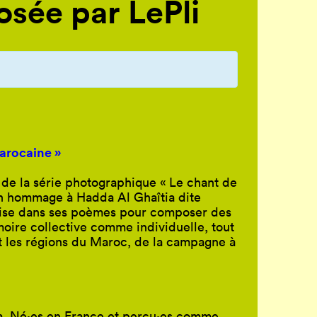
sée par LePli
marocaine »
ire de la série photographique « Le chant de
un hommage à Hadda Al Ghaîtia dite
uise dans ses poèmes pour composer des
émoire collective comme individuelle, tout
et les régions du Maroc, de la campagne à
la. Né·es en France et perçu·es comme