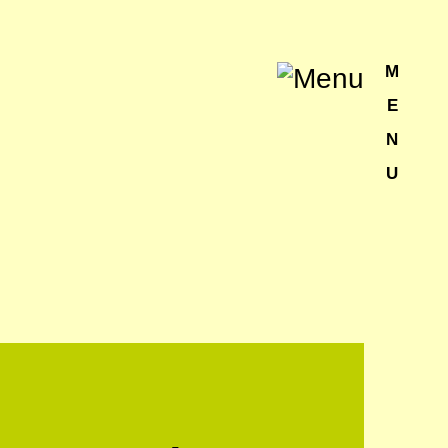
M
E
N
U