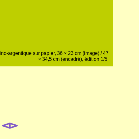
no-argentique sur papier, 36 × 23 cm (image) / 47
× 34,5 cm (encadré), édition 1/5.