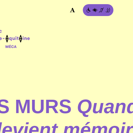
ES MURS
Quand
evient mémoi