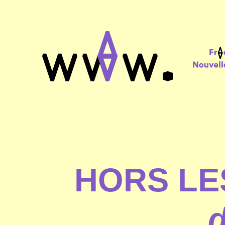
HORS L
d