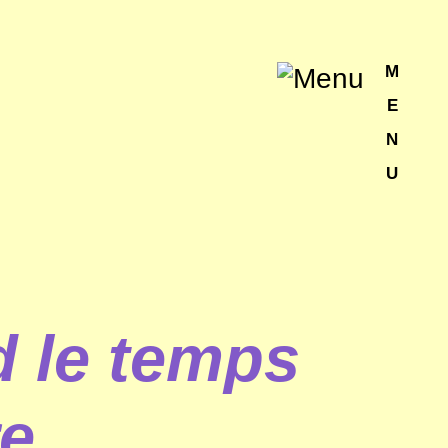
M
E
N
U
 le temps
re