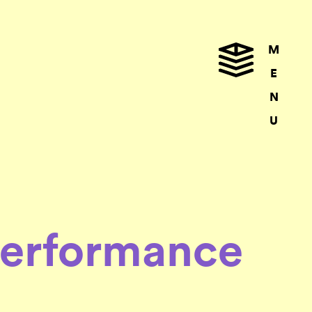
M
E
N
U
 performance