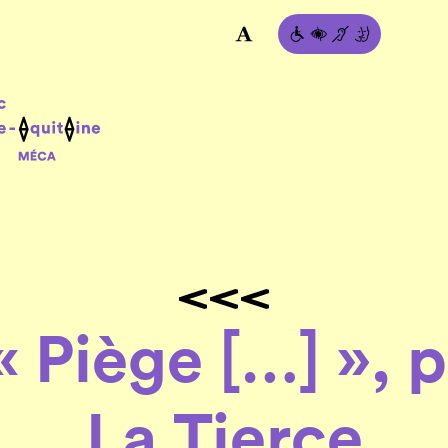
« Piège […] »,
La Tierce