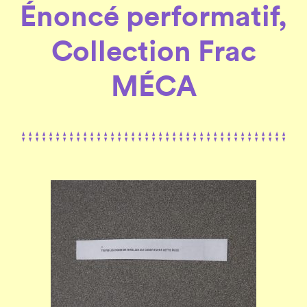
Énoncé performatif,
Collection Frac
MÉCA