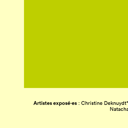
Artistes exposé·es
: Christine Deknuydt
Natacha