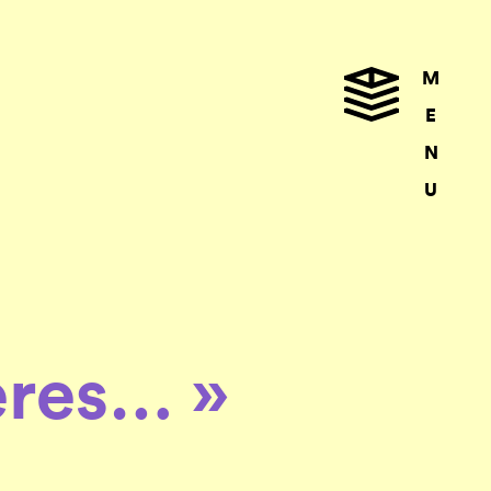
M
E
N
U
ères… »