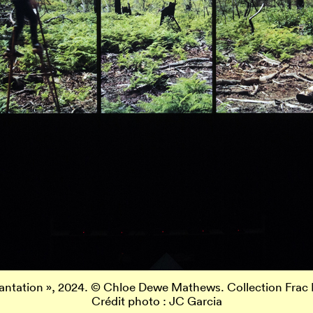
antation », 2024. © Chloe Dewe Mathews. Collection Frac
Crédit photo : JC Garcia