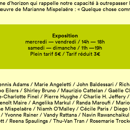
gne d’horizon qui rappelle notre capacité à outrepasser l
l’œuvre de Marianne Mispelaëre : « Quelque chose com
Exposition
mercredi — vendredi / 14h — 18h
samedi — dimanche / 11h —19h
Plein tarif 5€ / Tarif réduit 3€
nnis Adams / Marie Angeletti / John Baldessari / Richa
bo Eilers / Shirley Bruno / Maurizio Cattelan / Gaëlle 
-Charlotte Finel / Pierre Huyghe / Charlie H. Jeffery 
Benoît Maire / Angelika Markul / Randa Maroufi / Mar
e Mispelaëre / Niamh O’Malley / Cécile Paris / Diego 
/ Yvonne Rainer / Vandy Rattana / Navin Rawanchaikul et
tt / Reena Spaulings / Thu-Van Tran / Rosemarie Troc