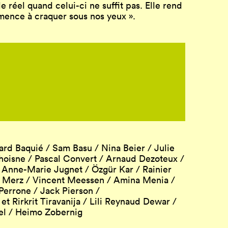
e réel quand celui-ci ne suffit pas. Elle rend
mence à craquer sous nos yeux ».
rd Baquié / Sam Basu / Nina Beier / Julie
Choisne / Pascal Convert / Arnaud Dezoteux /
/ Anne-Marie Jugnet / Özgür Kar / Rainier
io Merz / Vincent Meessen / Amina Menia /
Perrone / Jack Pierson /
 Rirkrit Tiravanija / Lili Reynaud Dewar /
kel / Heimo Zobernig