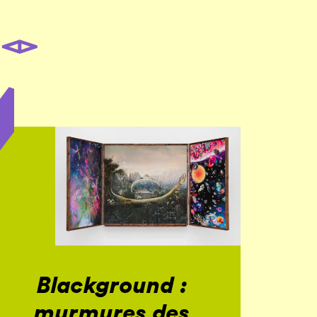
Blackground :
murmures des