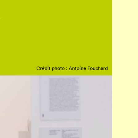
a
Crédit photo : Antoine Fouchard