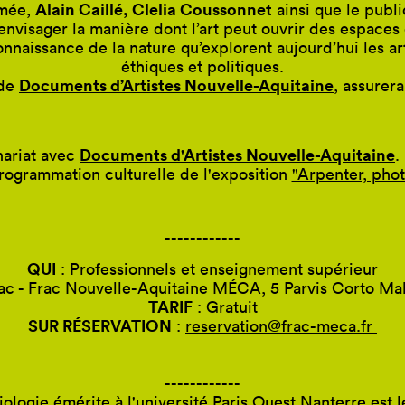
Alain Caillé, Clelia Coussonnet
rmée,
ainsi que le publi
 d’envisager la manière dont l’art peut ouvrir des espaces 
naissance de la nature qu’explorent aujourd’hui les art
éthiques et politiques.
Documents d’Artistes Nouvelle-Aquitaine
 de
, assurer
Documents d'Artistes Nouvelle-Aquitaine
nariat avec
.
rogrammation culturelle de l'exposition
"Arpenter, phot
------------
QUI
: Professionnels et enseignement supérieur
ac - Frac Nouvelle-Aquitaine MÉCA, 5 Parvis Corto Ma
TARIF
: Gratuit
SUR RÉSERVATION
:
reservation@frac-meca.fr
------------
iologie émérite à l'université Paris Ouest Nanterre es