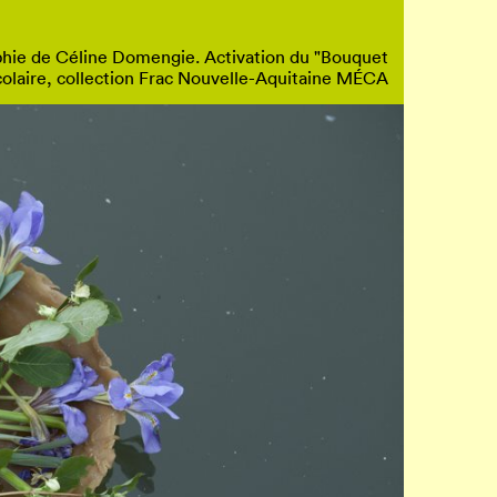
raphie de Céline Domengie. Activation du "Bouquet
olaire, collection Frac Nouvelle-Aquitaine MÉCA