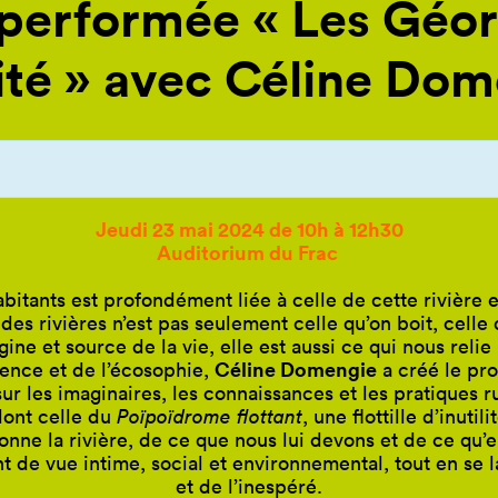
performée « Les Géorg
lité » avec Céline Do
Jeudi 23 mai 2024 de 10h à 12h30
Auditorium
du Frac
abitants est profondément liée à celle de cette rivière 
 des rivières n’est pas seulement celle qu’on boit, cell
ine et source de la vie, elle est aussi ce qui nous reli
Céline Domengie
cience et de l’écosophie,
a créé le pro
sur les imaginaires, les connaissances et les pratiques r
dont celle du
Poïpoïdrome flottant
, une flottille d’inut
ne la rivière, de ce que nous lui devons et de ce qu’e
t de vue intime, social et environnemental, tout en se l
et de l’inespéré.