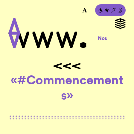
«#Commencement
s»