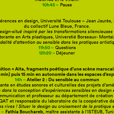
10h45 –
Pause
férences en design, Université Toulouse – Jean Jaurè
du collectif Lune Bleue, France.
sign-situé inspiré par les transformations silencieuse
torante en Arts plastiques, Universtié Borseaux- Monta
lité d’attention au sensible dans les pratiques artist
11h50 –
Questions
12h20 –
Déjeuner
sition « Aïta, fragments poétique d’une scène marocai
5 min) puis 15 min en autonomie dans les espaces d’exp
14h –
Atelier 2 : Du sensible au commun
rante en études sonores et culturelles des projets d’a
dans la conception d’expériences sensibles en design e
mmunication et professeur au département de création
l’UQAT et responsable du laboratoire de la coopérative 
es rives ! Situer le design au croisement de la pratique 
 –
Fathia Bouchareb
, maître assistante à l’ISTEUB, Tuni