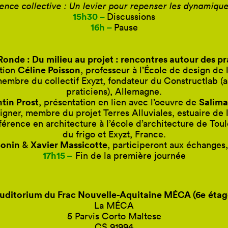
gence collective : Un levier pour repenser les dynamique
15h30 –
Discussions
16h –
Pause
Ronde : Du milieu au projet : rencontres autour des pr
Céline Poisson
tion
, professeur à l’École de design de
membre du collectif Exyzt, fondateur du Constructlab (as
praticiens), Allemagne.
tin Prost
Salima
, présentation en lien avec l’oeuvre de
signer, membre du projet Terres Alluviales, estuaire de 
férence en architecture à l’école d’architecture de Tou
du frigo et Exyzt, France.
onin
Xavier Massicotte
&
, participeront aux échanges
17h15 –
Fin de la première journée
uditorium du Frac Nouvelle-Aquitaine MÉCA (6
e
étag
La MÉCA
5 Parvis Corto Maltese
CS 91994