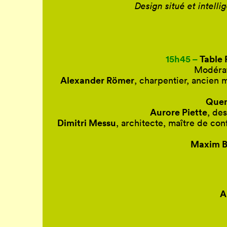
Design situé et intelli
15h45 –
Table 
Modéra
Alexander Römer
, charpentier, ancien 
Quen
Aurore Piette
, de
Dimitri Messu
, architecte, maître de con
Maxim B
A