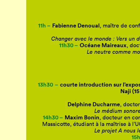
11h –
Fabienne Denoual
, maître de con
Changer avec le monde : Vers un de
11h30 –
Océane Maireaux
, doc
Le neutre comme moda
13h30
–
courte introduction sur l’expo
Naji (1
Delphine Ducharme
, docto
Le médium sonore 
14h30 –
Maxim Bonin
, docteur en co
Massicotte, étudiant à la maîtrise à 
Le projet A nous l
15h