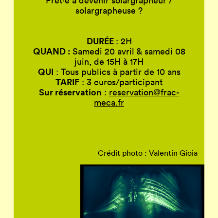
Prêt·e à devenir solargrapheur /
solargrapheuse ?
DURÉE
: 2H
QUAND :
Samedi 20 avril & samedi 08
juin, de 15H à 17H
QUI
: Tous publics à partir de 10 ans
TARIF
: 3 euros/participant
Sur réservation
:
reservation@frac-
meca.fr
Crédit photo : Valentin Gioia