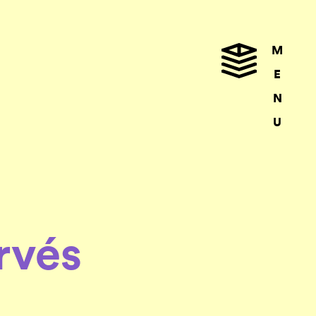
M
E
N
U
rvés