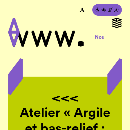
Atelier « Argile
et bas-relief :