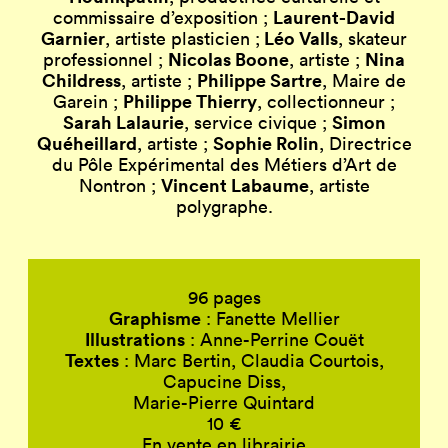
Laurent-David
commissaire d’exposition ;
Garnier
Léo Valls
, artiste plasticien ;
, skateur
Nicolas Boone
Nina
professionnel ;
, artiste ;
Childress
Philippe Sartre
, artiste ;
, Maire de
Philippe Thierry
Garein ;
, collectionneur ;
Sarah Lalaurie
Simon
, service civique ;
Quéheillard
Sophie Rolin
, artiste ;
, Directrice
du Pôle Expérimental des Métiers d’Art de
Vincent Labaume
Nontron ;
, artiste
polygraphe.
96 pages
Graphisme
: Fanette Mellier
Illustrations
: Anne-Perrine Couët
Textes
: Marc Bertin, Claudia Courtois,
Capucine Diss,
Marie-Pierre Quintard
10 €
En vente en librairie