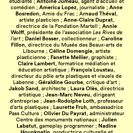
Antoine Jumeau
étudiante ;
, agent d’accueil et
America Lopez
Anne
comédien ;
, journaliste ;
Bosredon
rnaud Théval
, Amie du Frac ; A
,
Anne-Claire Duprat
artiste plasticien ;
,
Annie
directrice de la Fondation Martell ;
Wolff
, présidente de l’association
Les Rives de
Daniel Bosser
Caroline
l’art
;
, collectionneur ;
Fillon
, directrice du Musée des Beaux-arts de
Céline Domengie
Libourne ;
, artiste
Fanette Mellier
plasticienne ;
, graphiste ;
Claire Lambert
, formatrice médiation et
François Loustau
éducation artistique ;
,
directeur du pôle arts plastiques et visuels de
Géraldine Gourbe
Labenne ;
, critique d’art ;
Jakob Sand
Laura Olès
, architecte ;
, directrice
Jean-Marc Neveu
artistique ;
, dirigeant
Jean-Rodolphe Loth
d’entreprise ;
, professeur
Laurette Fruh
d’arts plastiques ;
, ambassadrice
Olivier Du Payrat
Pass Culture ;
, administrateur
Julien
Centre des monuments nationaux ;
Labatut
Nadine
, gameplay programmer ;
Hounkpatin
, productrice culturelle et