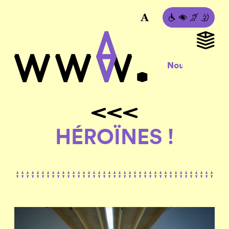
HÉROÏNES !