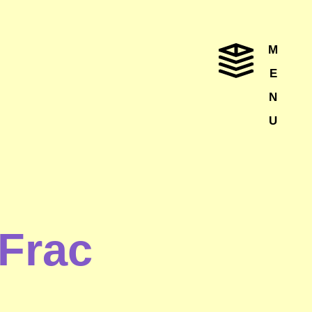
M
E
N
U
 Frac