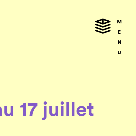
M
E
N
U
u 17 juillet