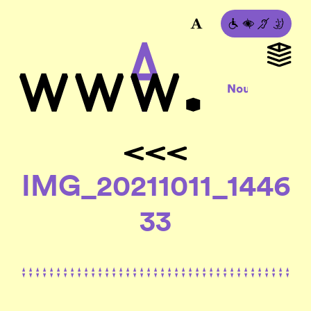
IMG_20211011_1446
33